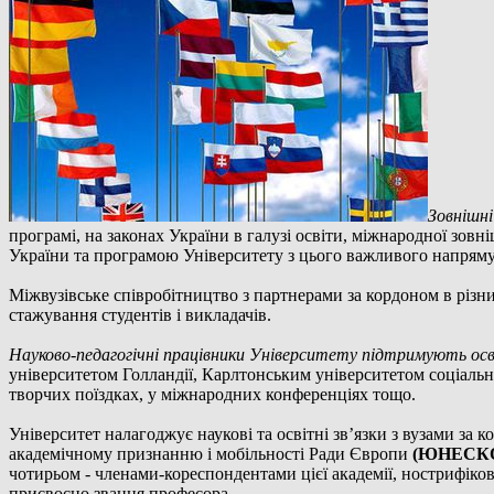
Зовнішні
програмі, на законах України в галузі освіти, міжнародної зов
України та програмою Університету з цього важливого напряму 
Міжвузівське співробітництво з партнерами за кордоном в різних
стажування студентів і викладачів.
Науково-педагогічні працівники Університету підтримують освіт
університетом Голландії, Карлтонським університетом соціальн
творчих поїздках, у міжнародних конференціях тощо.
Університет налагоджує наукові та освітні зв’язки з вузами за
академічному признанню і мобільності Ради Європи
(ЮНЕСК
чотирьом - членами-кореспондентами цієї академії, нострифіков
присвоєно звання професора.