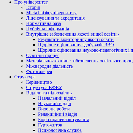
Про університет
Історія
Місія і візія університету
Ліцензування та акредитація
Нормативна база
Публічна інформація
Внутрішнє забезпечення якості вищої освіти -
Результати моніторингу якості освіти
Щорічне оцінювання здобувачів ЗВО
Щорічне оцінювання науково-педагогічних і 
Освітній процес
Матеріально-технічне забезпечення освітнього проц
Міжнародна діяльність
Фотогалерея
Структура
Керівництво
Структура ВФЕУ
Відділи та підрозділи -
Навчальний відділ
Науковий відділ
Виховна робота
Редакційний відділ
Бюро працевлаштування
Гуртожиток
Психологічна служба