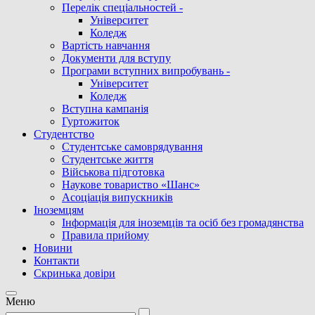
Перелік спеціальностей -
Університет
Коледж
Вартість навчання
Документи для вступу
Програми вступних випробувань -
Університет
Коледж
Вступна кампанія
Гуртожиток
Студентство
Cтудентське самоврядування
Студентське життя
Військова підготовка
Наукове товариство «Шанс»
Асоціація випускників
Іноземцям
Інформація для іноземців та осіб без громадянства
Правила прийому
Новини
Контакти
Скринька довіри
Meню