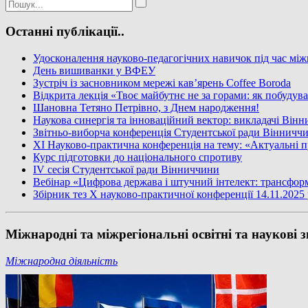
Останні публікації..
Удосконалення науково-педагогічних навичок під час між
День вишиванки у ВФЕУ
Зустріч із засновником мережі кав’ярень Coffee Boroda
Відкрита лекція «Твоє майбутнє не за горами: як побудув
Шановна Тетяно Петрівно, з Днем народження!
Наукова синергія та інноваційний вектор: викладачі Він
Звітньо-виборча конференція Студентської ради Вінничч
XI Науково-практична конференція на тему: «Актуальні п
Курс підготовки до національного спротиву
IV сесія Студентської ради Вінниччини
Вебінар «Цифрова держава і штучний інтелект: трансфор
Збірник тез X науково-практичної конференції 14.11.2025
Міжнародні та міжрегіональні освітні та наукові
Міжнародна діяльність