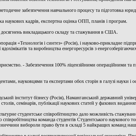
методичне забезпечення навчального процесу та підготовка юрид
ка наукових кадрів, експертна оцінка ОПП, планів і програм.
х досягнень викладацького складу та стажування в США.
рація «Технологія і синтез» (Росія), і науково-прикладне підп
 ядохімікатів та виробництва енергоресурсів з енергозберігаючих
риємство. - Забезпечення 100% ліцензійними операційними та 
дентами, науковцями та експертами обох сторін в галузі науки і 
ський інститут бізнесу (Росія), Наманганський державний універ
толів, семінарів, публікації наукових статей у фахових видання
льтурне студентське співробітництво дало можливість стажування
о співробітництва команда студентів Студентського наукового 
нниччини вибороли право бути в складі 5 найкращих команд наш
обітництво в галузі реструктуризації регіональної економіки. П