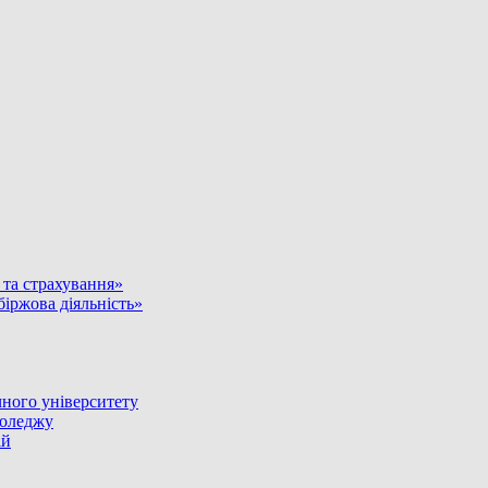
и та страхування»
біржова діяльність»
ного університету
коледжу
ій