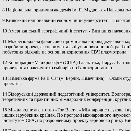
8 Національна юридична академія ім. Я. Мудрого. - Навчально-
9 Київський національний економічний університет. - Підготов
10 Американський географічний інститут. - Визнання наукови
11 Міжрегіональна фінансово-промислова впроваджувальна корпо
розробили проект, експериментальні установки по нейтралізації
побутових відходів на основі використання СВЧ плазмотрона.
12 Корпорація «Майкрософт» (США) Галактика, Парус, 1С-підп
проведення практичних семінарів по їх використанню.
13 Німецька фірма Fa.B-Car (м. Берлін, Німеччина). - Обмін сту
проектів.
14 Білоруський державний педагогічний університет, Волгоград
теоретичних та практичних міжнародних конференцій, круглих с
15 Міжнародне агентство «Гоу Вест». - Міжнародне наукове і ку
інших зарубіжних країнах. По програмі міжнародного науковог
інститутом CFA; по розробленому проекту зернового ринку Ві
16 Головне управління економіки облдержадміністрації. - Співр