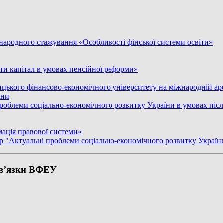
народного стажування «Особливості фінської системи освіти»
ати капітал в умовах пенсійної реформи»
ницького фінансово-економічного університету на міжнародній а
ини
роблеми соціально-економічного розвитку України в умовах після
мація правової системи»
 р "Актуальні проблеми соціально-економічного розвитку України
 зв’язки ВФЕУ