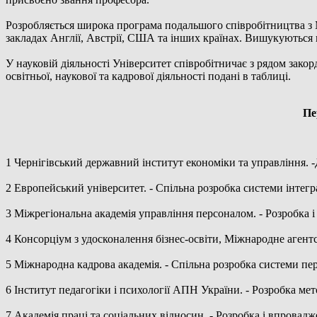
Розробляється широка програма подальшого співробітництва з 
закладах Англії, Австрії, США та інших країнах. Вишукуються
У науковій діяльності Університет співробітничає з рядом зако
освітньої, наукової та кадрової діяльності подані в таблиці.
Пе
1 Чернігівський державний інститут економіки та управління. 
2 Европейський університет. - Спільна розробка системи інтегр
3 Міжрегіональна академія управління персоналом. - Розробка і
4 Консорціум з удосконалення бізнес-освіти, Міжнародне аген
5 Міжнародна кадрова академія. - Спільна розробка системи пер
6 Інститут педагогіки і психології АПН України. - Розробка мет
7 Академія праці та соціальних відносин. - Розробка і впровад