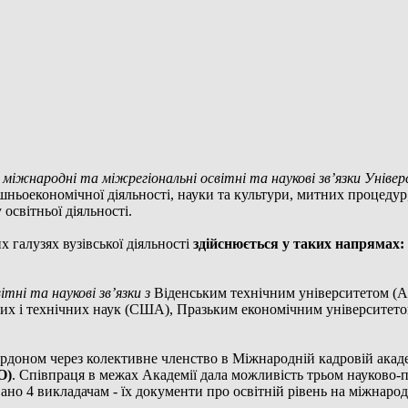
 міжнародні та міжрегіональні освітні та наукові зв’язки Уніве
нішньоекономічної діяльності, науки та культури, митних процеду
освітньої діяльності.
 галузях вузівської діяльності
здійснюється у таких напрямах:
ні та наукові зв’язки з
Віденським технічним університетом (А
их і технічних наук (США), Празьким економічним університетом
 кордоном через колективне членство в Міжнародній кадровій ака
О)
. Співпраця в межах Академії дала можливість трьом науково-
ано 4 викладачам - їх документи про освітній рівень на міжнарод