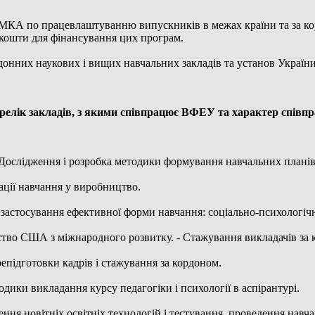
МКА по працевлаштуванню випускників в межах країни та за кор
 кошти для фінансування цих програм.
рдонних наукових і вищих навчальних закладів та установ України
релік закладів, з якими співпрацює ВФЕУ та характер співпр
-Дослідження і розробка методики формування навчальних планів
ації навчання у виробництво.
 застосування ефективної форми навчання: соціально-психологічн
тство США з міжнародного розвитку. - Стажування викладачів з
епідготовки кадрів і стажування за кордоном.
одики викладання курсу педагогіки і психології в аспірантурі.
ження новітніх освітніх технологій і тестування, проведення нав