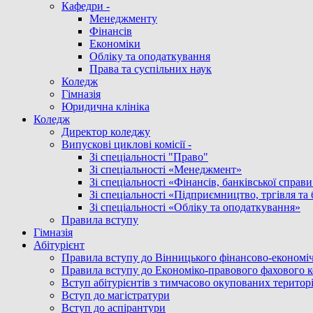
Кафедри -
Менеджменту
Фінансів
Економіки
Обліку та оподаткування
Права та суспільних наук
Коледж
Гімназія
Юридична клініка
Коледж
Директор коледжу
Випускові циклові комісії -
Зі спеціальності "Право"
Зі спеціальності «Менеджмент»
Зі спеціальності «Фінансів, банківської справ
Зі спеціальності «Підприємництво, тргівля та 
Зі спеціальності «Обліку та оподаткування»
Правила вступу
Гімназія
Абітурієнт
Правила вступу до Вінницького фінансово-економіч
Правила вступу до Економіко-правового фахового 
Вступ абітурієнтів з тимчасово окупованих територ
Вступ до магістратури
Вступ до аспірантури