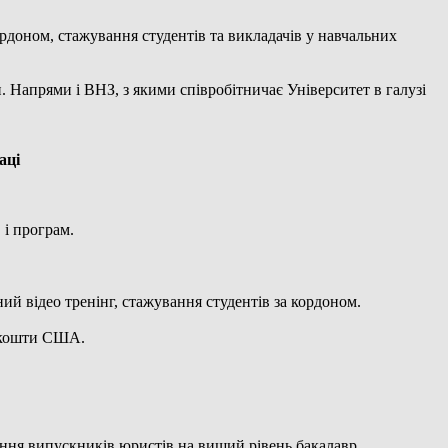
доном, стажування студентів та викладачів у навчальних
. Напрями і ВНЗ, з якими співробітничає Університет в галузі
аці
 і програм.
ий відео тренінг, стажування студентів за кордоном.
а кошти США.
чання випускників юристів на вищий рівень бакалавр.