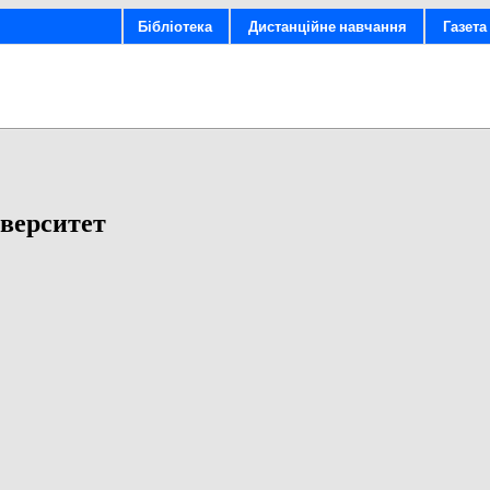
Бібліотека
Дистанційне навчання
Газета 
верситет