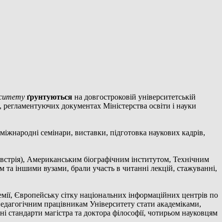
рситету
ґрунтуються
на довгостроковій університетській
р, регламентуючих документах Міністерства освіти і науки
міжнародні семінари, виставки, підготовка наукових кадрів,
встрія), Американським біографічним інститутом, Технічним
 та іншими вузами, брали участь в читанні лекцій, стажуванні,
демії, Європейську сітку національних інформаційних центрів по
педагогічним працівникам Університету стати академіками,
ні стандарти магістра та доктора філософії, чотирьом науковцям