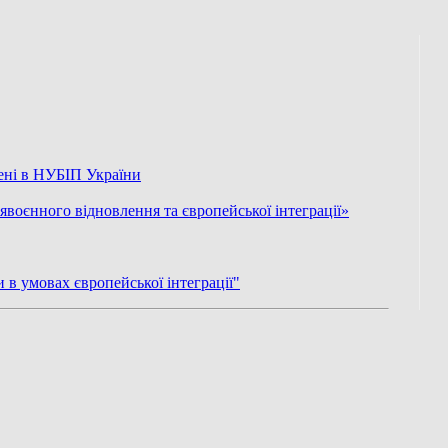
рені в НУБІП України
воєнного відновлення та європейської інтеграції»
 в умовах європейської інтеграції"