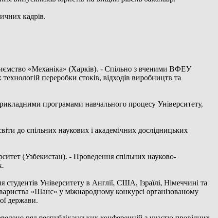
ичних кадрів.
риємство «Механіка» (Харків). - Спільно з вченими ВФЕУ
 технологій переробки стоків, відходів виробництв та
прикладними програмами навчального процесу Університету,
освіти до спільних наукових і академічних дослідницьких
ситет (Узбекистан). - Проведення спільних науково-
х.
 студентів Університету в Англії, США, Ізраїлі, Німеччині та
товариства «Шанс» у міжнародному конкурсі організованому
ої держави.
роведено ряд республіканських конференцій з участю провідних